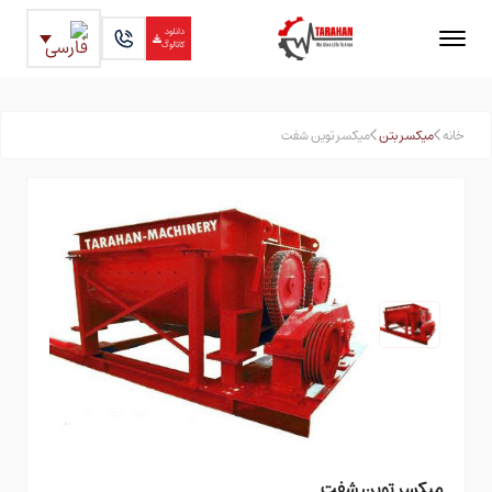
دانلود
کاتالوگ
خانه
میکسر بتن
میکسر توین شفت
میکسر توین شفت