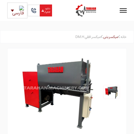
دانلود
کاتالوگ
خانه
میکسر بتن
میکسر افقی DM.H