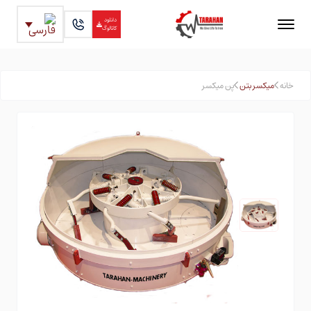
دانلود
کاتالوگ
خانه
میکسر بتن
پن میکسر