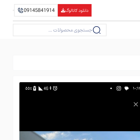
09145841914
دانلود کاتالوگ