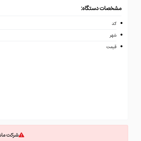
مشخصات دستگاه:
کد
شهر
قیمت
استعلام قیمت و مشاوره خرید: 148738696
شرکت ماشی