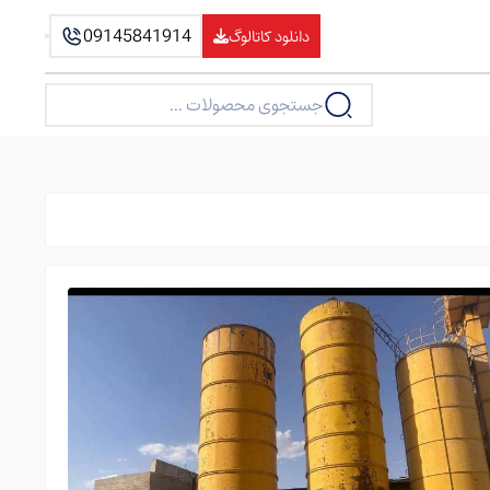
09145841914
دانلود کاتالوگ