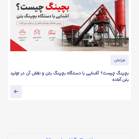
طراحان
ط
بچینگ چیست؟ آشنایی با دستگاه بچینگ بتن و نقش آن در تولید
بتن آماده
افز