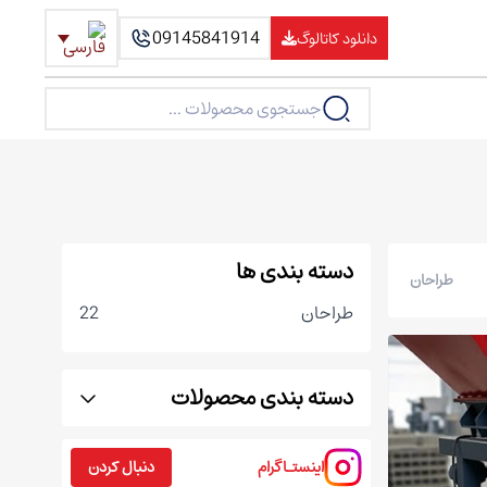
09145841914
دانلود کاتالوگ
دسته بندی ها
طراحان
طراحان
22
دسته بندی محصولات
اینستـاگرام
دنبال کردن