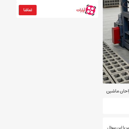
آپارات
تماشا
احان ماشین
ر با این سوال