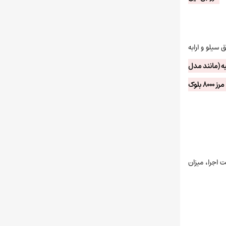
 سیلو و ارابه
۶ قالبه (مانند مدل
M.BS طراحان ماشین) می‌تواند روزانه تا ۳۵۰۰ بلوک تولید کند. این ظرفیت در مدل‌های ۱۲ قالبه و مجهز به سیستم هوشمند PLC (مانند مدل M.BD) به ۵۵۰۰ تا مرز ۸۰۰۰ بلوک
 اجرا، میزان